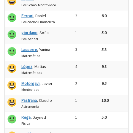
EduSchool Montevideo
Ferrari
, Daniel
2
6.0
Educación Financiera
giordano
, Sofia
1
5.0
Edu School
Lasserre
, Yanina
3
5.3
Matemática
López
, Matías
4
9.8
Matemáticas
Motorgavi
, Javier
2
9.5
Montevideo
Pastrana
, Claudio
1
10.0
Astronomía
Rega
, Dayned
1
5.0
Física