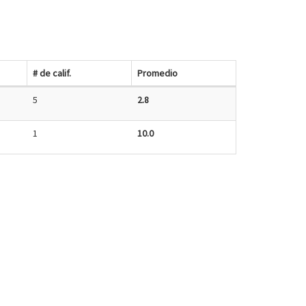
# de calif.
Promedio
5
2.8
1
10.0