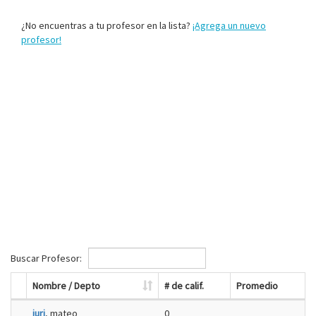
¿No encuentras a tu profesor en la lista?
¡Agrega un nuevo
profesor!
Buscar Profesor:
Nombre / Depto
# de calif.
Promedio
juri
, mateo
0