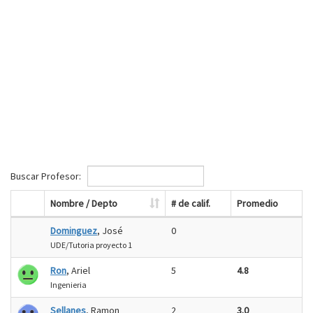
Buscar Profesor:
Nombre / Depto
# de calif.
Promedio
Dominguez
, José
0
UDE/Tutoria proyecto 1
Ron
, Ariel
5
4.8
Ingenieria
Sellanes
, Ramon
2
3.0