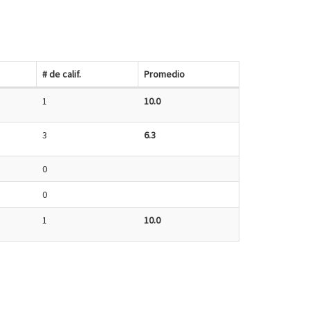
# de calif.
Promedio
1
10.0
3
6.3
0
0
1
10.0