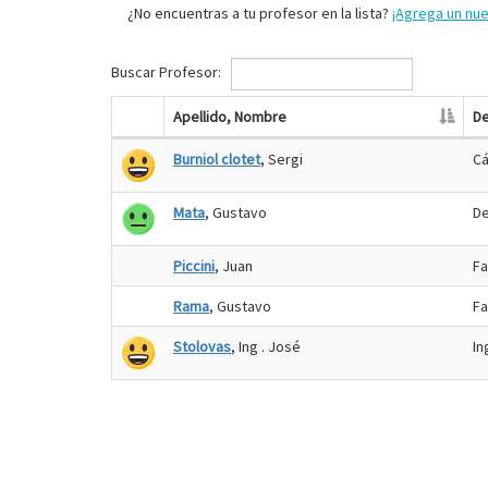
¿No encuentras a tu profesor en la lista?
¡Agrega un nu
Buscar Profesor:
Apellido, Nombre
De
Burniol clotet
, Sergi
Cá
Mata
, Gustavo
De
Piccini
, Juan
Fa
Rama
, Gustavo
Fa
Stolovas
, Ing . José
In