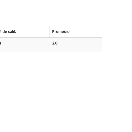
# de calif.
Promedio
1
2.0