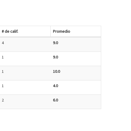
# de calif.
Promedio
4
9.0
1
9.0
1
10.0
1
4.0
2
6.0