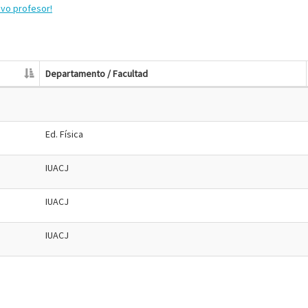
evo profesor!
Departamento / Facultad
Ed. Física
IUACJ
IUACJ
IUACJ