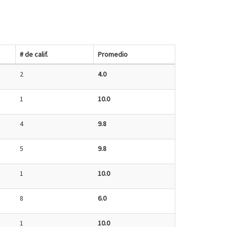
# de calif.
Promedio
2
4.0
1
10.0
4
9.8
5
9.8
1
10.0
8
6.0
1
10.0