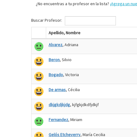
¿No encuentras a tu profesor en la lista?
¡Agrega un nu
Buscar Profesor:
Apellido, Nombre
Alvarez
, Adriana
Beron
, Silvio
Bogado
, Victoria
De armas
, Cécilia
dkjgkdjkjdg
, kjfgkjdkdfjdkjf
Fernandez
, Miriam
Gelós Etcheverry
, María Cecilia