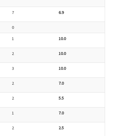
7
6.9
0
1
10.0
2
10.0
3
10.0
2
7.0
2
5.5
1
7.0
2
2.5