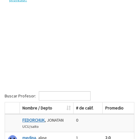
Buscar Profesor:
Nombre / Depto
# de calif.
Promedio
FEDORCHUK
, JONATAN
0
UCU/salto
medina
, aline
1
2.0