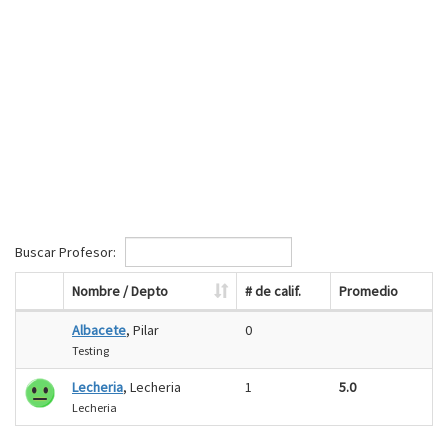
Buscar Profesor:
Nombre / Depto
# de calif.
Promedio
Albacete
, Pilar
0
Testing
Lecheria
, Lecheria
1
5.0
Lecheria