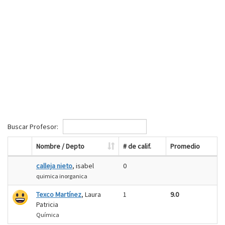
Buscar Profesor:
Nombre / Depto
# de calif.
Promedio
calleja nieto
, isabel
0
quimica inorganica
Texco Martínez
, Laura
1
9.0
Patricia
Química