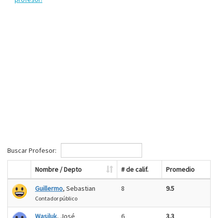
Buscar Profesor:
Nombre / Depto
# de calif.
Promedio
Guillermo
, Sebastian
8
9.5
Contador público
Wasiluk
, José
6
3.3